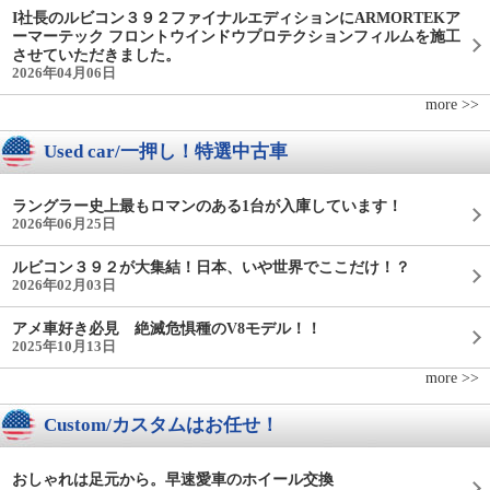
I社長のルビコン３９２ファイナルエディションにARMORTEKア
ーマーテック フロントウインドウプロテクションフィルムを施工
させていただきました。
2026年04月06日
more >>
Used car/一押し！特選中古車
ラングラー史上最もロマンのある1台が入庫しています！
2026年06月25日
ルビコン３９２が大集結！日本、いや世界でここだけ！？
2026年02月03日
アメ車好き必見 絶滅危惧種のV8モデル！！
2025年10月13日
more >>
Custom/カスタムはお任せ！
おしゃれは足元から。早速愛車のホイール交換