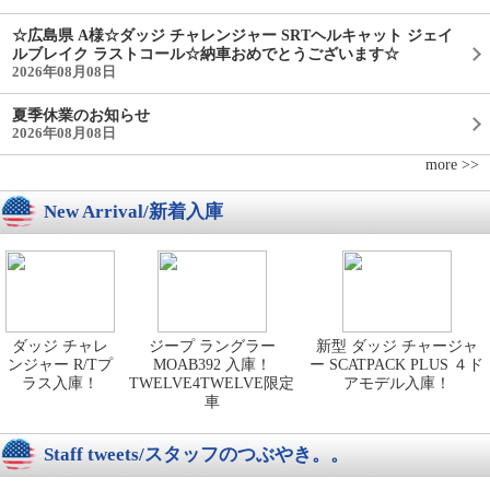
☆広島県 A様☆ダッジ チャレンジャー SRTヘルキャット ジェイ
ルブレイク ラストコール☆納車おめでとうございます☆
2026年08月08日
夏季休業のお知らせ
2026年08月08日
more >>
New Arrival/新着入庫
ダッジ チャレ
ジープ ラングラー
新型 ダッジ チャージャ
ンジャー R/Tプ
MOAB392 入庫！
ー SCATPACK PLUS ４ド
ラス入庫！
TWELVE4TWELVE限定
アモデル入庫！
車
Staff tweets/スタッフのつぶやき。。