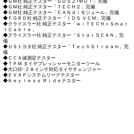
◆ＧＭ社 純正テスター「ＧＤＳ２+ＭＤＩ」完備
◆ＧＭ社 純正テスター「ＴＥＣＨ２」完備
◆ＧＭ社 純正テスター「ＣＡＮｄｉモジュール」完備
◆ＦＯＲＤ社 純正テスター「ＩＤＳ ＶＣＭ」完備
◆クライスラー社 純正テスター「ｗｉＴＥＣＨ＋Ｓｍａｒ
ｔＣａｂｌｅ」
◆クライスラ
ー社 純正テスター「ＳｔａｒＳＣＡＮ」完
備
◆ＵＳトヨタ社 純正テスター「ＴｅｃｈＳｔｒｅａｍ」完
備
◆ＣＣＡ値測定テスター
◆ＴＰＭ タイヤプレッシャーモニターツール
◆大口径~２８インチ対応タイヤチェンジャー
◆ＥＶＡＰシステムリークテスター
◆Ｋｅｙｌｅｓｓ Ｒｉｄｅテスター