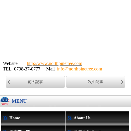
Website
http://www.northpinetree.com
TEL 0798-37-0777 Mail
info@northpinetree.com
前の記事
次の記事
MENU
Home
About Us