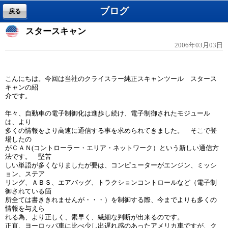
ブログ
戻る
スタースキャン
2006年03月03日
こんにちは。今回は当社のクライスラー純正スキャンツール スタース
キャンの紹
介です。
年々、自動車の電子制御化は進歩し続け、電子制御されたモジュール
は、より
多くの情報をより高速に通信する事を求められてきました。 そこで登
場したの
がＣＡＮ(コントローラー・エリア・ネットワーク）という新しい通信方
法です。 堅苦
しい単語が多くなりましたが要は、コンピューターがエンジン、ミッシ
ョン、ステア
リング、ＡＢＳ、エアバッグ、トラクションコントロールなど（電子制
御されている箇
所全ては書ききれませんが・・・）を制御する際、今までよりも多くの
情報を与えら
れる為、より正しく、素早く、繊細な判断が出来るのです。
正直、ヨーロッパ車に比べ少し出遅れ感のあったアメリカ車ですが、ク