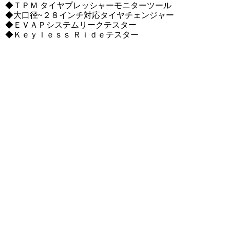
◆ＴＰＭ タイヤプレッシャーモニターツール
◆大口径~２８インチ対応タイヤチェンジャー
◆ＥＶＡＰシステムリークテスター
◆Ｋｅｙｌｅｓｓ Ｒｉｄｅテスター