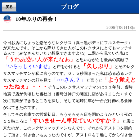
ブログ
戻る
10年ぶりの再会！
2006年06月18日
今日お店にちょっと恐そうなレクサス（真っ黒ボディにフルスモーク）
が来たんです。そこから降りてきた人がこのレクサスにとてもマッチす
る人で（みなさんだいたい想像できますよね）二階から見ていた私は
「うわあ恐い人が来たなあ」
と思いながらも最高の笑顔で
「久しぶり」
「いらっしゃいませ」
と声をかけると
とそのレク
サスマッチマンが私に言うのです。０．５秒固まった私は恐る恐るレク
「○○さん？」
「よう覚えと
サスマッチマンの顔を見て
と言うと
ったねぇ」・・・
そうこのレクサスマッチマンは１１年前、当時
地震で店が倒壊した当社は（当時は神戸の灘区に店がありました）すぐ
次に営業ができるところを探し、そして尼崎に車が一台だけ飾れる倉庫
が出てきたのです。
そしてその倉庫での営業初日、もうそろそろ店を閉めようかという夜の
「すいませーん車見ていいですか？」
１１時ころに
と店に
来たのが、このレクサスマッチマンなんです。それからアストロを契約
して頂き、付き合いもあったのですが、アストロを手離してから付き合