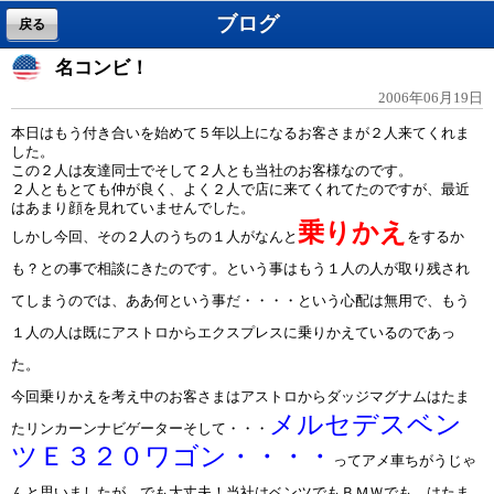
ブログ
戻る
名コンビ！
2006年06月19日
本日はもう付き合いを始めて５年以上になるお客さまが２人来てくれま
した。
この２人は友達同士でそして２人とも当社のお客様なのです。
２人ともとても仲が良く、よく２人で店に来てくれてたのですが、最近
はあまり顔を見れていませんでした。
乗りかえ
しかし今回、その２人のうちの１人がなんと
をするか
も？との事で相談にきたのです。という事はもう１人の人が取り残され
てしまうのでは、ああ何という事だ・・・・という心配は無用で、もう
１人の人は既にアストロからエクスプレスに乗りかえているのであっ
た。
今回乗りかえを考え中のお客さまはアストロからダッジマグナムはたま
メルセデスベン
たリンカーンナビゲーターそして・・・
ツＥ３２０ワゴン・・・・
ってアメ車ちがうじゃ
んと思いましたが、でも大丈夫！当社はベンツでもＢＭＷでも、はたま