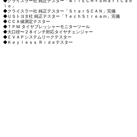
◆クライスラー社 純正テスター「ｗｉＴＥＣＨ＋ＳｍａｒｔＣａｂ
ｌｅ」
◆クライスラ
ー社 純正テスター「ＳｔａｒＳＣＡＮ」完備
◆ＵＳトヨタ社 純正テスター「ＴｅｃｈＳｔｒｅａｍ」完備
◆ＣＣＡ値測定テスター
◆ＴＰＭ タイヤプレッシャーモニターツール
◆大口径〜２８インチ対応タイヤチェンジャー
◆ＥＶＡＰシステムリークテスター
◆Ｋｅｙｌｅｓｓ Ｒｉｄｅテスター