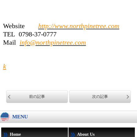
Website
http://www.northpinetree.com
TEL 0798-37-0777
Mail
info@northpinetree.com
k
前の記事
次の記事
MENU
Home
About Us