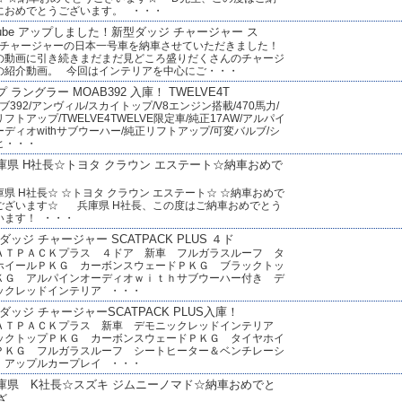
におめでとうございます。 ・・・
utube アップしました！新型ダッジ チャージャー ス
チャージャーの日本一号車を納車させていただきました！
の動画に引き続きまだまだ見どころ盛りだくさんのチャージ
の紹介動画。 今回はインテリアを中心にご・・・
 ラングラー MOAB392 入庫！ TWELVE4T
392/アンヴィル/スカイトップ/V8エンジン搭載/470馬力/
フトアップ/TWELVE4TWELVE限定車/純正17AW/アルパイ
ーディオwithサブウーハー/純正リフトアップ/可変バルブ/シ
ヒ・・・
庫県 H社長☆トヨタ クラウン エステート☆納車おめで
庫県 H社長☆ ☆トヨタ クラウン エステート☆ ☆納車おめで
ございます☆ 兵庫県 H社長、この度はご納車おめでとう
います！ ・・・
ダッジ チャージャー SCATPACK PLUS ４ド
ＡＴＰＡＣＫプラス ４ドア 新車 フルガラスルーフ タ
ホイールＰＫＧ カーボンスウェードＰＫＧ ブラックトッ
ＫＧ アルパインオーディオｗｉｔｈサブウーハー付き デ
ックレッドインテリア ・・・
ダッジ チャージャーSCATPACK PLUS入庫！
ＡＴＰＡＣＫプラス 新車 デモニックレッドインテリア
ックトップＰＫＧ カーボンスウェードＰＫＧ タイヤホイ
ＰＫＧ フルガラスルーフ シートヒーター＆ベンチレーシ
 アップルカープレイ ・・・
庫県 K社長☆スズキ ジムニーノマド☆納車おめでと
ざ