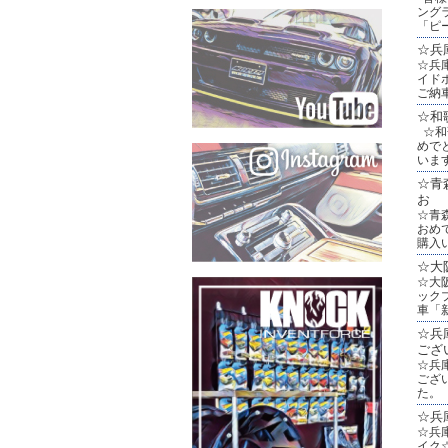
ング
「ピ
☆兵
☆兵庫
イド
ご納
☆和
☆和歌
めで
いま
☆青
お
☆青森
おめ
購入
☆大
☆大
ック
車「
☆兵
ござ
☆兵
ござ
た。
☆兵
☆兵
イク