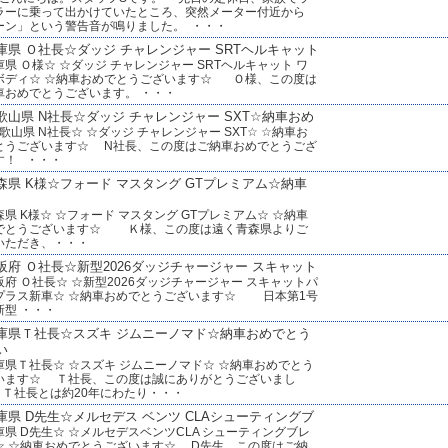
ラーに乗って出かけていたところ、突然メーター付近から
ーン」という警告音が鳴りました。 ・・・
庫県 Ｏ社長☆ダッジ チャレンジャー SRTヘルキャット
県 Ｏ様☆ ☆ダッジ チャレンジャー SRTヘルキャット ワ
ボディ☆ ☆納車おめでとうございます☆ Ｏ様、この度は
車おめでとうございます。 ・・・
歌山県 N社長☆ダッジ チャレンジャー SXT☆納車おめ
山県 N社長☆ ☆ダッジ チャレンジャー SXT☆ ☆納車お
とうございます☆ N社長、この度はご納車おめでとうござ
す！ ・・・
森県 K様☆フォード マスタング GTプレミアム☆納車
県 K様☆ ☆フォード マスタング GTプレミアム☆ ☆納車
でとうございます☆ Ｋ様、この度は遠く青森県よりご
いただき、・・・
阪府 Ｏ社長☆新型2026ダッジチャージャー スキャット
阪府 Ｏ社長☆ ☆新型2026ダッジチャージャー スキャットパ
プラス新車☆ ☆納車おめでとうございます☆ 日本第1号
新型 ・・・
庫県Ｔ社長☆スズキ ジムニーノマド☆納車おめでとう
い
庫県Ｔ社長☆ ☆スズキ ジムニーノマド☆ ☆納車おめでとう
います☆ Ｔ社長、この度は誠にありがとうございまし
 Ｔ社長とは約20年にわたり・・・
庫県 D先生☆メルセデス ベンツ CLAシューティングブ
庫県 D先生☆ ☆メルセデスベンツCLA シューティングブレ
☆ ☆納車おめでとうございます☆ D先生、この度はご納