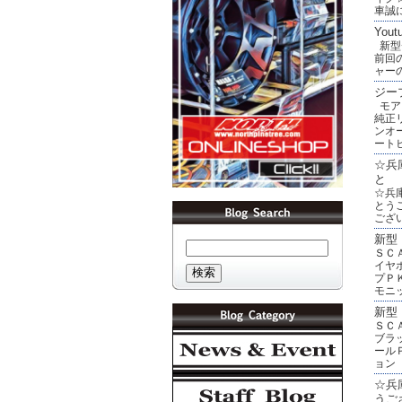
車誠
Yo
新型
前回
ャー
ジープ
モアブ
純正リ
ンオ
ート
☆兵
と
☆兵
とう
ござ
新型 
ＳＣ
イヤ
プＰ
モニ
新型 
ＳＣ
ブラ
ール
ョン
☆兵
うご