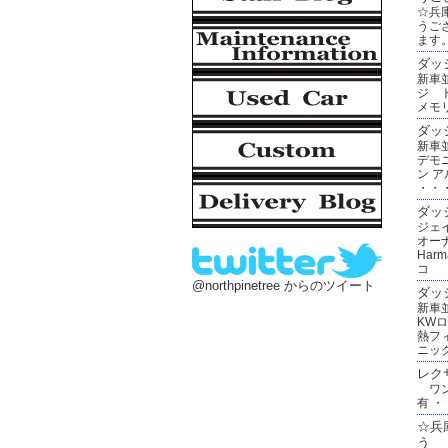
☆兵
うご
ます
ダッ
新車
ジ 
メモ
ダッ
新車
デモ
ン 
・・
ダッ
ジェ
オー
Har
コ 
@northpinetree からのツイート
ダッ
新車
KWロ
熱フ
ニッ
レク
ワン
有 ・
☆兵
う