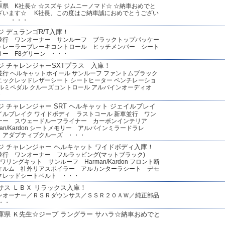
庫県 K社長☆ ☆スズキ ジムニーノマド☆ ☆納車おめでと
ざいます☆ K社長、この度はご納車誠におめでとうござい
。 ・・・
ジ デュランゴR/T入庫！
並行 ワンオーナー サンルーフ ブラックトップパッケー
トレーラーブレーキコントロール ヒッチメンバー シート
リー F8グリーン ・・・
ジ チャレンジャーSXTプラス 入庫！
並行 ヘルキャットホイール サンルーフ ファントムブラック
ニックレッドレザーシート シートヒーター ベンチレーショ
アルミペダル クルーズコントロール アルパインオーディオ
・
ジ チャレンジャー SRT ヘルキャット ジェイルブレイ
イルブレイク ワイドボディ ラストコール 新車並行 ワン
ナー スウェードルーフライナー カーボンインテリア
man/Kardon シートメモリー アルパインミラードラレ
アダプティブクルーズ ・・・
ジ チャレンジャー ヘルキャット ワイドボディ入庫！
並行 ワンオーナー フルラッピング(マットブラック)
ワリングキット サンルーフ Harman/Kardon フロント断
ィルム 社外リアスポイラー アルカンターラシート デモ
クレッドシートベルト ・・・
サス ＬＢＸ リラックス入庫！
オーナー／ＲＳＲダウンサス／ＳＳＲ２０ＡＷ／純正部品
・・
庫県 Ｋ先生☆ジープ ラングラー サハラ☆納車おめでと