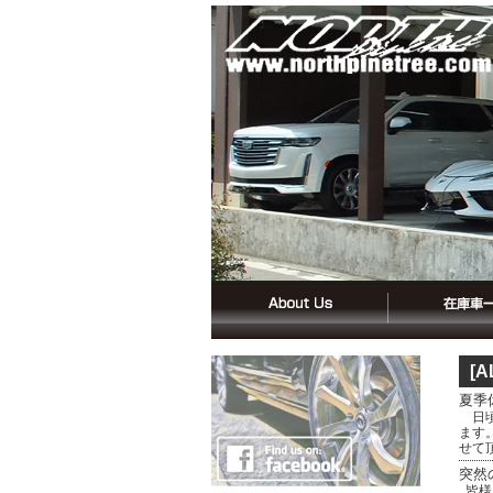
[A
夏季
日頃
ます
せて
突然の
皆様