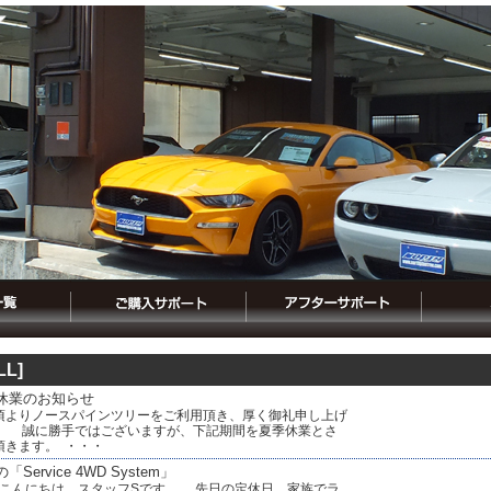
LL]
休業のお知らせ
よりノースパインツリーをご利用頂き、厚く御礼申し上げ
。 誠に勝手ではございますが、下記期間を夏季休業とさ
頂きます。 ・・・
「Service 4WD System」
こんにちは。スタッフSです。 先日の定休日、家族でラ