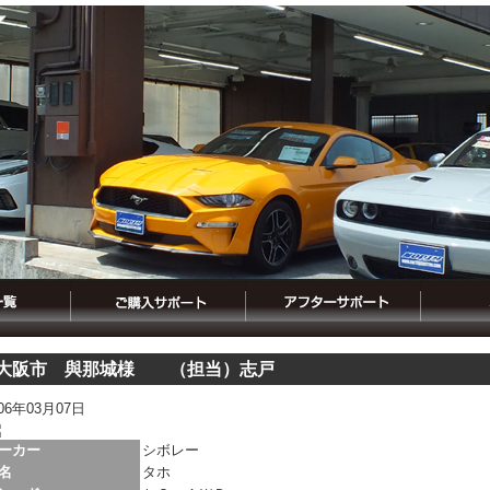
大阪市 與那城様 （担当）志戸
006年03月07日
ーカー
シボレー
名
タホ