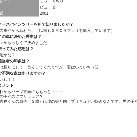
レード
ＬＳ ＡＷＤ
ピューター
式
2001
ノースパインツリーを何で知りましたか？
の事やから忘れた。（以前もＧＭＣサファリを購入しています）
この車に決めた理由は？
々から欲しくて決めました
乗ってみた感想は？
足かな？
担当者の印象は？
は頼りにして、良くしてくれますが、妻はいまいち（笑）
ご不満な点はありますか？
いわ！！
コメント
れからパーツ方面にももっと・・・
の子やのにプリキュア？
志戸くんの息子（３歳）は僕の娘と同じプリキュアが好きなんです。男の子