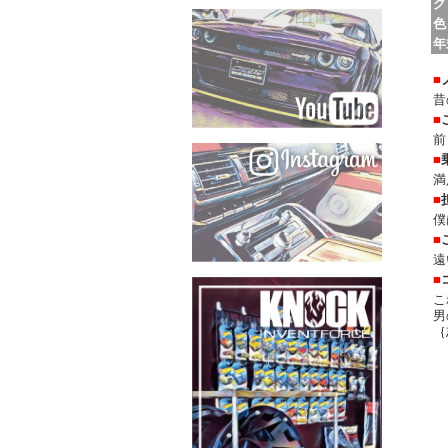
グ
色
年
■
昔
■
前
■
満
■
僕
■
遠
■
こ
男
｛