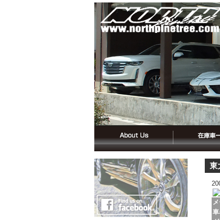
東
2
メ
車