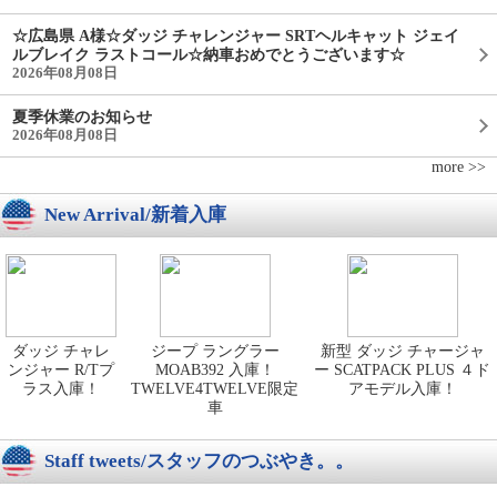
☆広島県 A様☆ダッジ チャレンジャー SRTヘルキャット ジェイ
ルブレイク ラストコール☆納車おめでとうございます☆
2026年08月08日
夏季休業のお知らせ
2026年08月08日
more >>
New Arrival/新着入庫
ダッジ チャレ
ジープ ラングラー
新型 ダッジ チャージャ
ンジャー R/Tプ
MOAB392 入庫！
ー SCATPACK PLUS ４ド
ラス入庫！
TWELVE4TWELVE限定
アモデル入庫！
車
Staff tweets/スタッフのつぶやき。。