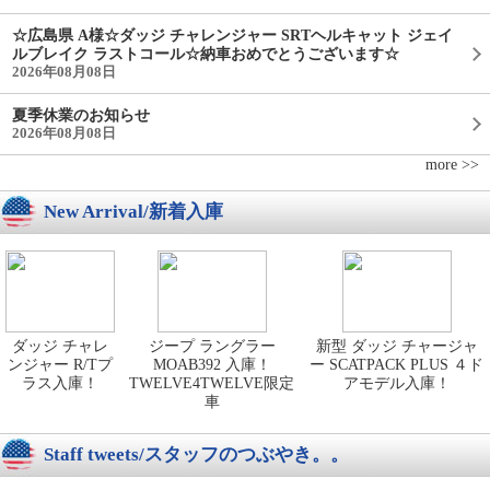
☆広島県 A様☆ダッジ チャレンジャー SRTヘルキャット ジェイ
ルブレイク ラストコール☆納車おめでとうございます☆
2026年08月08日
夏季休業のお知らせ
2026年08月08日
more >>
New Arrival/新着入庫
ダッジ チャレ
ジープ ラングラー
新型 ダッジ チャージャ
ンジャー R/Tプ
MOAB392 入庫！
ー SCATPACK PLUS ４ド
ラス入庫！
TWELVE4TWELVE限定
アモデル入庫！
車
Staff tweets/スタッフのつぶやき。。