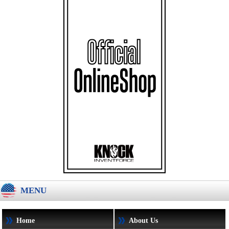
MENU
Home
About Us