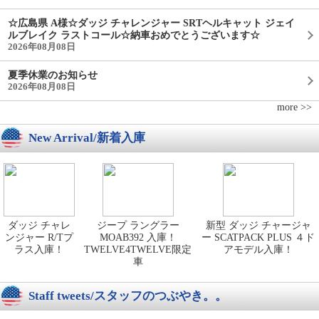
☆広島県 A様☆ダッジ チャレンジャー SRTヘルキャット ジェイ
ルブレイク ラストコール☆納車おめでとうございます☆
2026年08月08日
夏季休業のお知らせ
2026年08月08日
more >>
New Arrival/新着入庫
ダッジ チャレ
ジープ ラングラー
新型 ダッジ チャージャ
ンジャー R/Tプ
MOAB392 入庫！
ー SCATPACK PLUS ４ド
ラス入庫！
TWELVE4TWELVE限定
アモデル入庫！
車
Staff tweets/スタッフのつぶやき。。