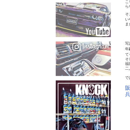
こ
ら
そ
い
ま
写
年
て
そ
福
二
で