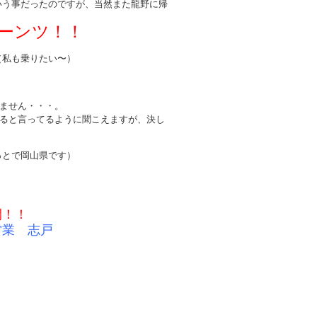
いう事だったのですが、当然また龍野に帰
ーンツ！！
（私も乗りたい〜）
ません・・・。
ると言ってるように聞こえますが、決し
っとで岡山県です）
間！！
営業 志戸