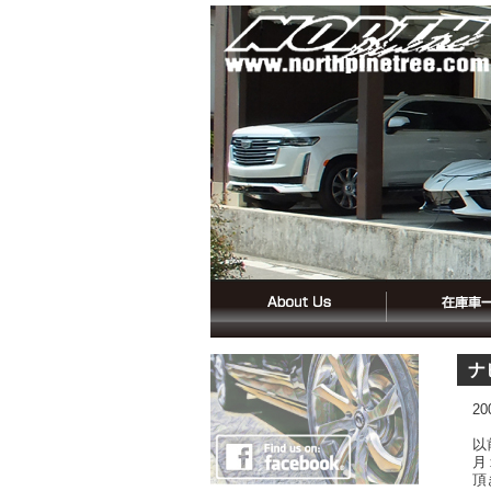
ナ
2
以
月
頂