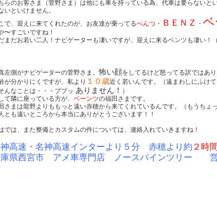
ちらのお客さま（菅野さま）は他にも車を持っている為、代車は要らないと
ないといけません。
ベ
ＢＥＮＺ
こで、迎えに来てくれたのが、お友達が乗ってる
べんつ
・
・
や〜すごいですね！
だまだお若い二人！ナビゲーターも凄いですが、迎えに来るベンツも凄い！
怖い顔
真左側がナビゲーターの菅野さま。
をしてるけど怒ってる訳ではあり
１０歳
齢が分かりにくですが、私より
近く若いんです。（遠まわしにふけて
ありません！
そんなことは・・・ププッ
）
して隣に座っている方が、
ベーンツ
の福田さまです。
田さまは龍野よりももっと遠い赤穂から来てくれているんです。（もうちょ
人とも遠いところから本当にありがとうございます！！
はでは、また整備とカスタムの件については、連絡入れていきますね！
阪神高速・名神高速インターより５分 赤穂より約
２時
兵庫県西宮市 アメ車専門店 ノースパインツリー 