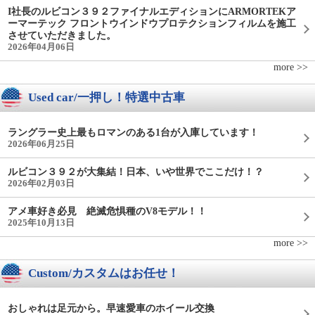
I社長のルビコン３９２ファイナルエディションにARMORTEKア
ーマーテック フロントウインドウプロテクションフィルムを施工
させていただきました。
2026年04月06日
more >>
Used car/一押し！特選中古車
ラングラー史上最もロマンのある1台が入庫しています！
2026年06月25日
ルビコン３９２が大集結！日本、いや世界でここだけ！？
2026年02月03日
アメ車好き必見 絶滅危惧種のV8モデル！！
2025年10月13日
more >>
Custom/カスタムはお任せ！
おしゃれは足元から。早速愛車のホイール交換