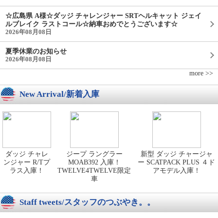
☆広島県 A様☆ダッジ チャレンジャー SRTヘルキャット ジェイ
ルブレイク ラストコール☆納車おめでとうございます☆
2026年08月08日
夏季休業のお知らせ
2026年08月08日
more >>
New Arrival/新着入庫
ダッジ チャレ
ジープ ラングラー
新型 ダッジ チャージャ
ンジャー R/Tプ
MOAB392 入庫！
ー SCATPACK PLUS ４ド
ラス入庫！
TWELVE4TWELVE限定
アモデル入庫！
車
Staff tweets/スタッフのつぶやき。。