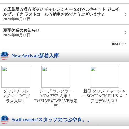
☆広島県 A様☆ダッジ チャレンジャー SRTヘルキャット ジェイ
ルブレイク ラストコール☆納車おめでとうございます☆
2026年08月08日
夏季休業のお知らせ
2026年08月08日
more >>
New Arrival/新着入庫
ダッジ チャレ
ジープ ラングラー
新型 ダッジ チャージャ
ンジャー R/Tプ
MOAB392 入庫！
ー SCATPACK PLUS ４ド
ラス入庫！
TWELVE4TWELVE限定
アモデル入庫！
車
Staff tweets/スタッフのつぶやき。。