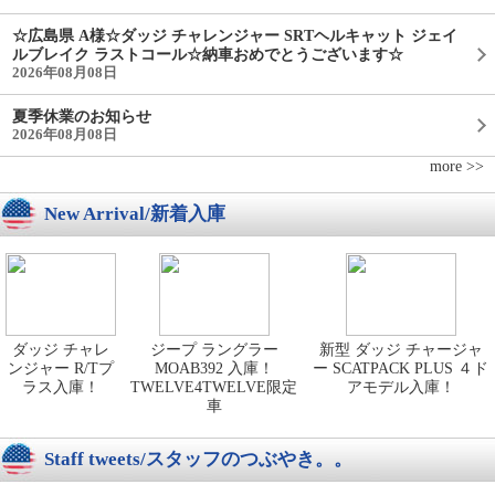
☆広島県 A様☆ダッジ チャレンジャー SRTヘルキャット ジェイ
ルブレイク ラストコール☆納車おめでとうございます☆
2026年08月08日
夏季休業のお知らせ
2026年08月08日
more >>
New Arrival/新着入庫
ダッジ チャレ
ジープ ラングラー
新型 ダッジ チャージャ
ンジャー R/Tプ
MOAB392 入庫！
ー SCATPACK PLUS ４ド
ラス入庫！
TWELVE4TWELVE限定
アモデル入庫！
車
Staff tweets/スタッフのつぶやき。。