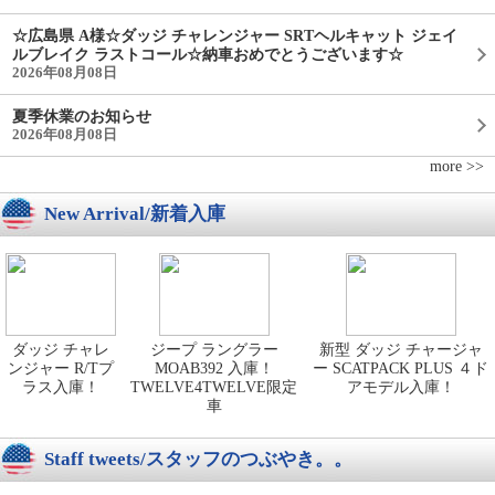
☆広島県 A様☆ダッジ チャレンジャー SRTヘルキャット ジェイ
ルブレイク ラストコール☆納車おめでとうございます☆
2026年08月08日
夏季休業のお知らせ
2026年08月08日
more >>
New Arrival/新着入庫
ダッジ チャレ
ジープ ラングラー
新型 ダッジ チャージャ
ンジャー R/Tプ
MOAB392 入庫！
ー SCATPACK PLUS ４ド
ラス入庫！
TWELVE4TWELVE限定
アモデル入庫！
車
Staff tweets/スタッフのつぶやき。。