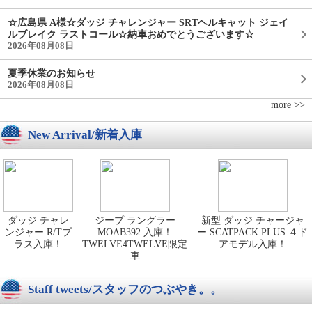
☆広島県 A様☆ダッジ チャレンジャー SRTヘルキャット ジェイ
ルブレイク ラストコール☆納車おめでとうございます☆
2026年08月08日
夏季休業のお知らせ
2026年08月08日
more >>
New Arrival/新着入庫
ダッジ チャレ
ジープ ラングラー
新型 ダッジ チャージャ
ンジャー R/Tプ
MOAB392 入庫！
ー SCATPACK PLUS ４ド
ラス入庫！
TWELVE4TWELVE限定
アモデル入庫！
車
Staff tweets/スタッフのつぶやき。。