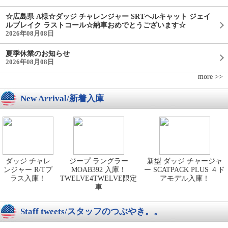
☆広島県 A様☆ダッジ チャレンジャー SRTヘルキャット ジェイ
ルブレイク ラストコール☆納車おめでとうございます☆
2026年08月08日
夏季休業のお知らせ
2026年08月08日
more >>
New Arrival/新着入庫
ダッジ チャレ
ジープ ラングラー
新型 ダッジ チャージャ
ンジャー R/Tプ
MOAB392 入庫！
ー SCATPACK PLUS ４ド
ラス入庫！
TWELVE4TWELVE限定
アモデル入庫！
車
Staff tweets/スタッフのつぶやき。。