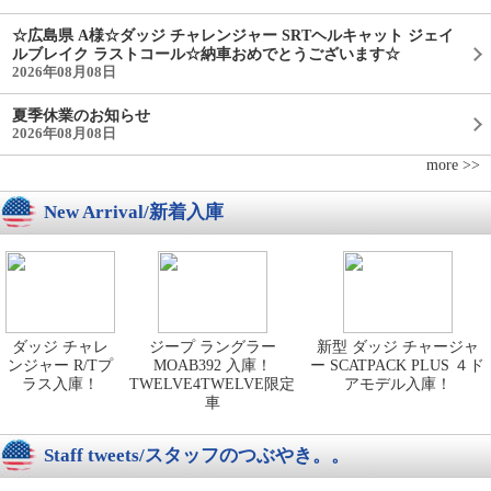
☆広島県 A様☆ダッジ チャレンジャー SRTヘルキャット ジェイ
ルブレイク ラストコール☆納車おめでとうございます☆
2026年08月08日
夏季休業のお知らせ
2026年08月08日
more >>
New Arrival/新着入庫
ダッジ チャレ
ジープ ラングラー
新型 ダッジ チャージャ
ンジャー R/Tプ
MOAB392 入庫！
ー SCATPACK PLUS ４ド
ラス入庫！
TWELVE4TWELVE限定
アモデル入庫！
車
Staff tweets/スタッフのつぶやき。。