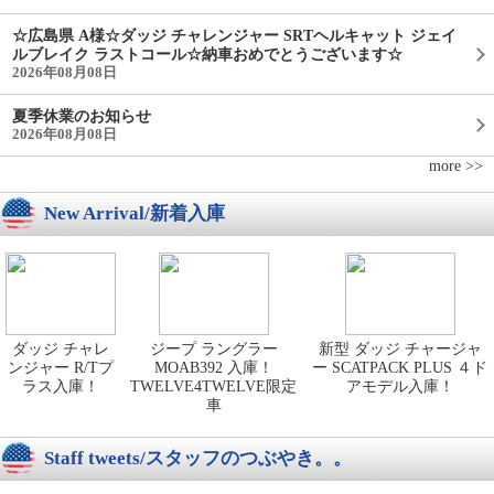
☆広島県 A様☆ダッジ チャレンジャー SRTヘルキャット ジェイ
ルブレイク ラストコール☆納車おめでとうございます☆
2026年08月08日
夏季休業のお知らせ
2026年08月08日
more >>
New Arrival/新着入庫
ダッジ チャレ
ジープ ラングラー
新型 ダッジ チャージャ
ンジャー R/Tプ
MOAB392 入庫！
ー SCATPACK PLUS ４ド
ラス入庫！
TWELVE4TWELVE限定
アモデル入庫！
車
Staff tweets/スタッフのつぶやき。。