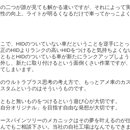
この二つが誰が見ても解かる違いですが、それによって
ン性の向上。ライトが明るくなるだけで車ってかっこよ
そこで、HIDのついていない車だということを逆手にと
正のHIDよりランクの高いHIDをつけると気持ちよく
もともとHIDのついている車が新たにランクアップしよ
を外し、新たに取り付けるという面倒くさい作業ですが
れてしまいます。
このウルトラプラス思考の考え方で、もっとアメ車のカ
カスタムというのはそういうものです。
もともと無いものをつけるという遊び心が大切です。
「自分オリジナル」を目指す自由な発想が大切です。
ノースパインツリーのメカニックはその夢を叶えるのが
なんでもご相談下さい。当社の自社工場はなんでもでき