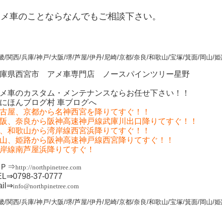
アメ車のことならなんでもご相談下さい。
畿/関西/兵庫/神戸/大阪/堺/芦屋/伊丹/尼崎/京都/奈良/和歌山/宝塚/箕面/岡山/
庫県西宮市 アメ車専門店 ノースパインツリー星野
メ車のカスタム・メンテナンスならお任せ下さい！！
古屋、京都から名神西宮を降りてすぐ！！
阪、奈良から阪神高速神戸線武庫川出口降りてすぐ！！
、和歌山から湾岸線西宮浜降りてすぐ！！
山、姫路から阪神高速神戸線西宮降りてすぐ！！
岸線南芦屋浜降りてすぐ！
Ｐ⇒
http://northpinetree.com
EL⇒0798-37-0777
ail⇒
info@northpinetree.com
畿/関西/兵庫/神戸/大阪/堺/芦屋/伊丹/尼崎/京都/奈良/和歌山/宝塚/箕面/岡山/姫