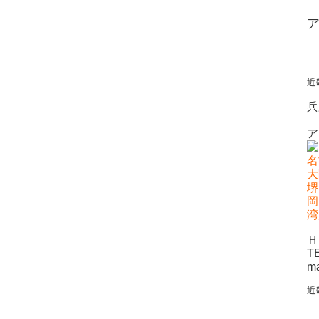
近
兵
ア
名
大
堺
岡
湾
Ｈ
T
m
近