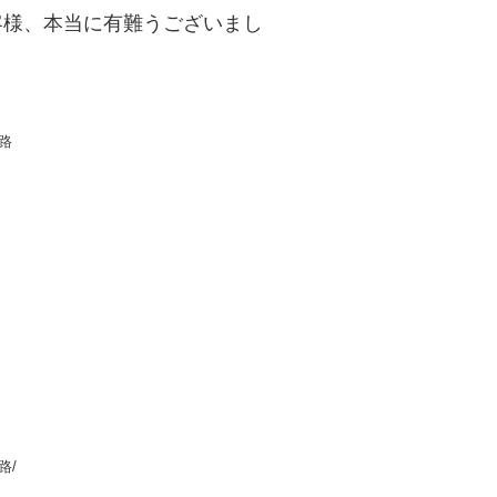
客様、本当に有難うございまし
姫路
路/