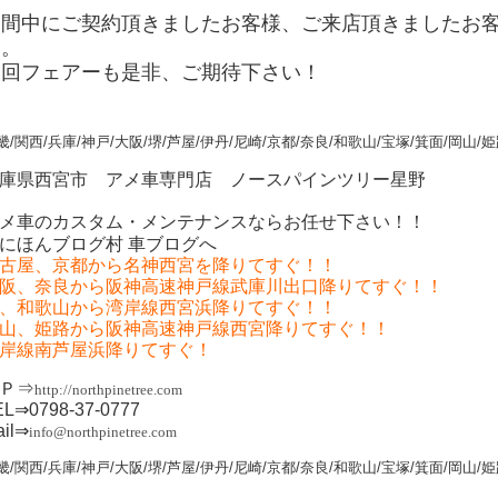
期間中にご契約頂きましたお客様、ご来店頂きましたお
た。
次回フェアーも是非、ご期待下さい！
畿/関西/兵庫/神戸/大阪/堺/芦屋/伊丹/尼崎/京都/奈良/和歌山/宝塚/箕面/岡山/
庫県西宮市 アメ車専門店 ノースパインツリー星野
メ車のカスタム・メンテナンスならお任せ下さい！！
古屋、京都から名神西宮を降りてすぐ！！
阪、奈良から阪神高速神戸線武庫川出口降りてすぐ！！
、和歌山から湾岸線西宮浜降りてすぐ！！
山、姫路から阪神高速神戸線西宮降りてすぐ！！
岸線南芦屋浜降りてすぐ！
Ｐ⇒
http://northpinetree.com
EL⇒0798-37-0777
ail⇒
info@northpinetree.com
畿/関西/兵庫/神戸/大阪/堺/芦屋/伊丹/尼崎/京都/奈良/和歌山/宝塚/箕面/岡山/姫