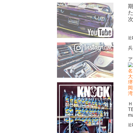
近
兵
ア
名
大
堺
岡
湾
Ｈ
T
m
近