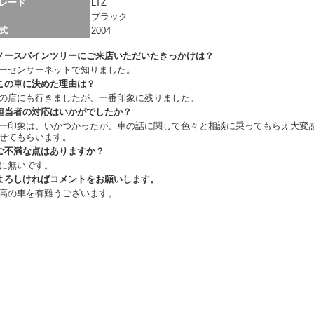
レード
LTZ
ブラック
式
2004
ノースパインツリーにご来店いただいたきっかけは？
ーセンサーネットで知りました。
この車に決めた理由は？
の店にも行きましたが、一番印象に残りました。
担当者の対応はいかがでしたか？
一印象は、いかつかったが、車の話に関して色々と相談に乗ってもらえ大変
せてもらいます。
ご不満な点はありますか？
に無いです。
よろしければコメントをお願いします。
高の車を有難うございます。