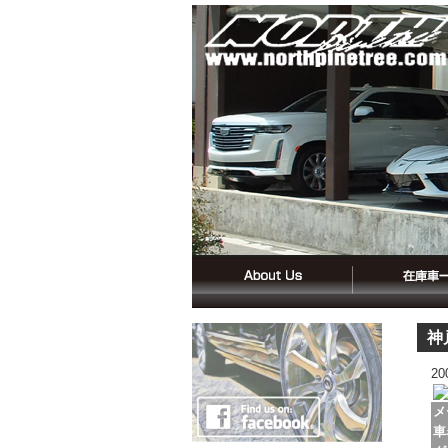
神
2
メ
車