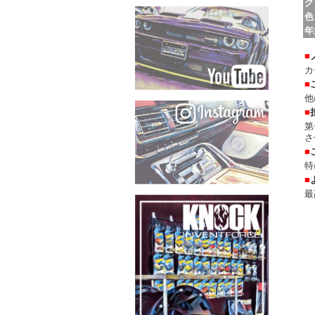
グ
色
年
■
カ
■
他
■
第
さ
■
特
■
最