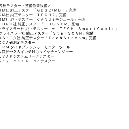
各種テスター・整備作業設備＞
ＧＭ社 純正テスター「ＧＤＳ２+ＭＤＩ」完備
ＧＭ社 純正テスター「ＴＥＣＨ２」完備
ＧＭ社 純正テスター「ＣＡＮｄｉモジュール」完備
ＦＯＲＤ社 純正テスター「ＩＤＳ ＶＣＭ」完備
クライスラー社 純正テスター「ｗｉＴＥＣＨ＋ＳｍａｒｔＣａｂｌｅ」
クライスラ
ー社 純正テスター「ＳｔａｒＳＣＡＮ」完備
ＵＳトヨタ社 純正テスター「ＴｅｃｈＳｔｒｅａｍ」完備
ＣＣＡ値測定テスター
ＴＰＭ タイヤプレッシャーモニターツール
大口径〜２８インチ対応タイヤチェンジャー
ＥＶＡＰシステムリークテスター
Ｋｅｙｌｅｓｓ Ｒｉｄｅテスター