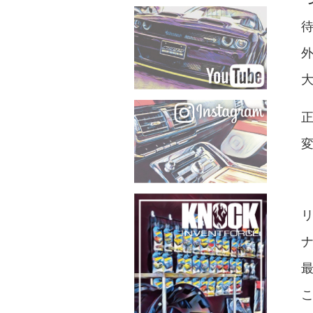
待
大
こ