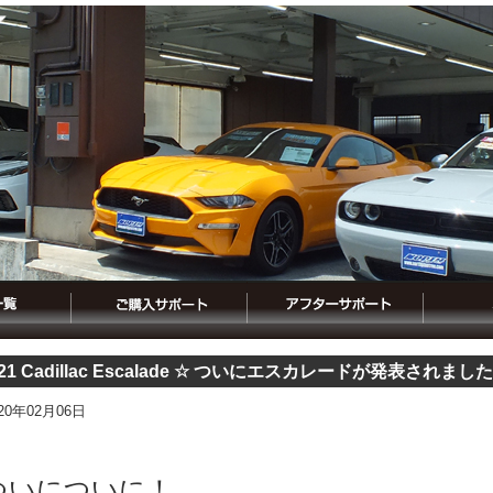
021 Cadillac Escalade ☆ ついにエスカレードが発表されまし
020年02月06日
ついについに！