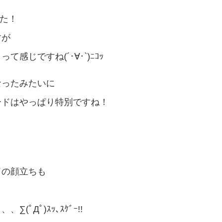
した！
すが
じですね(´･∀･`)ﾆｺｯ
なったみたいに
ードはやっぱり特別ですね！
ドの顔立ちも
Дﾟ)ｽｯ､ｽｹﾞｰ!!