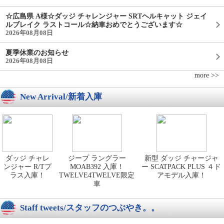
☆広島県 A様☆ダッジ チャレンジャー SRTヘルキャット ジェイ
ルブレイク ラストコール☆納車おめでとうございます☆
2026年08月08日
夏季休業のお知らせ
2026年08月08日
more >>
New Arrival/新着入庫
ダッジ チャレ
ジープ ラングラー
新型 ダッジ チャージャ
ンジャー R/Tプ
MOAB392 入庫！
ー SCATPACK PLUS ４ド
ラス入庫！
TWELVE4TWELVE限定
アモデル入庫！
車
Staff tweets/スタッフのつぶやき。。