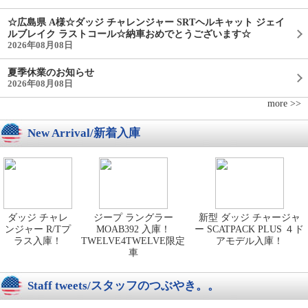
☆広島県 A様☆ダッジ チャレンジャー SRTヘルキャット ジェイ
ルブレイク ラストコール☆納車おめでとうございます☆
2026年08月08日
夏季休業のお知らせ
2026年08月08日
more >>
New Arrival/新着入庫
ダッジ チャレ
ジープ ラングラー
新型 ダッジ チャージャ
ンジャー R/Tプ
MOAB392 入庫！
ー SCATPACK PLUS ４ド
ラス入庫！
TWELVE4TWELVE限定
アモデル入庫！
車
Staff tweets/スタッフのつぶやき。。