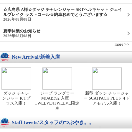
☆広島県 A様☆ダッジ チャレンジャー SRTヘルキャット ジェイ
ルブレイク ラストコール☆納車おめでとうございます☆
2026年08月08日
夏季休業のお知らせ
2026年08月08日
more >>
New Arrival/新着入庫
ダッジ チャレ
ジープ ラングラー
新型 ダッジ チャージャ
ンジャー R/Tプ
MOAB392 入庫！
ー SCATPACK PLUS ４ド
ラス入庫！
TWELVE4TWELVE限定
アモデル入庫！
車
Staff tweets/スタッフのつぶやき。。