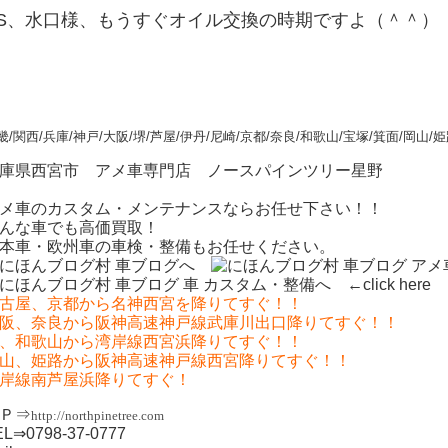
PS、水口様、もうすぐオイル交換の時期ですよ（＾＾）
畿/関西/兵庫/神戸/大阪/堺/芦屋/伊丹/尼崎/京都/奈良/和歌山/宝塚/箕面/岡山/
庫県西宮市 アメ車専門店 ノースパインツリー星野
メ車のカスタム・メンテナンスならお任せ下さい！！
んな車でも高価買取！
本車・欧州車の車検・整備もお任せください。
←click here
古屋、京都から名神西宮を降りてすぐ！！
阪、奈良から阪神高速神戸線武庫川出口降りてすぐ！！
、和歌山から湾岸線西宮浜降りてすぐ！！
山、姫路から阪神高速神戸線西宮降りてすぐ！！
岸線南芦屋浜降りてすぐ！
Ｐ⇒
http://northpinetree.com
EL⇒0798-37-0777