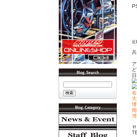
近
兵
ア
ど
日
名
大
堺
岡
湾
Ｈ
T