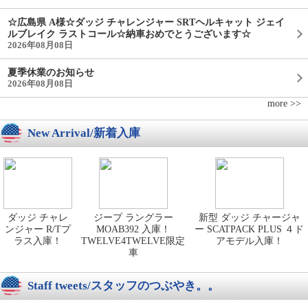
☆広島県 A様☆ダッジ チャレンジャー SRTヘルキャット ジェイ
ルブレイク ラストコール☆納車おめでとうございます☆
2026年08月08日
夏季休業のお知らせ
2026年08月08日
more >>
New Arrival/新着入庫
ダッジ チャレ
ジープ ラングラー
新型 ダッジ チャージャ
ンジャー R/Tプ
MOAB392 入庫！
ー SCATPACK PLUS ４ド
ラス入庫！
TWELVE4TWELVE限定
アモデル入庫！
車
Staff tweets/スタッフのつぶやき。。