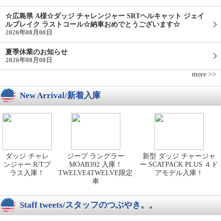
☆広島県 A様☆ダッジ チャレンジャー SRTヘルキャット ジェイ
ルブレイク ラストコール☆納車おめでとうございます☆
2026年08月08日
夏季休業のお知らせ
2026年08月08日
more >>
New Arrival/新着入庫
ダッジ チャレ
ジープ ラングラー
新型 ダッジ チャージャ
ンジャー R/Tプ
MOAB392 入庫！
ー SCATPACK PLUS ４ド
ラス入庫！
TWELVE4TWELVE限定
アモデル入庫！
車
Staff tweets/スタッフのつぶやき。。