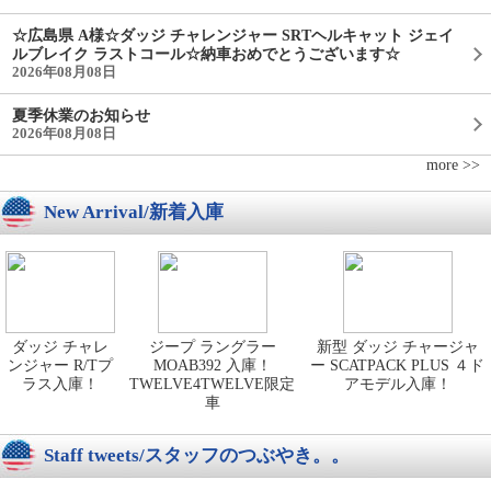
☆広島県 A様☆ダッジ チャレンジャー SRTヘルキャット ジェイ
ルブレイク ラストコール☆納車おめでとうございます☆
2026年08月08日
夏季休業のお知らせ
2026年08月08日
more >>
New Arrival/新着入庫
ダッジ チャレ
ジープ ラングラー
新型 ダッジ チャージャ
ンジャー R/Tプ
MOAB392 入庫！
ー SCATPACK PLUS ４ド
ラス入庫！
TWELVE4TWELVE限定
アモデル入庫！
車
Staff tweets/スタッフのつぶやき。。