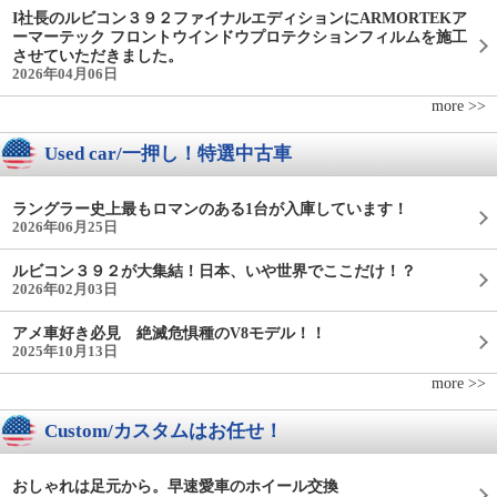
I社長のルビコン３９２ファイナルエディションにARMORTEKア
ーマーテック フロントウインドウプロテクションフィルムを施工
させていただきました。
2026年04月06日
more >>
Used car/一押し！特選中古車
ラングラー史上最もロマンのある1台が入庫しています！
2026年06月25日
ルビコン３９２が大集結！日本、いや世界でここだけ！？
2026年02月03日
アメ車好き必見 絶滅危惧種のV8モデル！！
2025年10月13日
more >>
Custom/カスタムはお任せ！
おしゃれは足元から。早速愛車のホイール交換