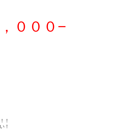
，０００−
姫路/東京/関東/埼玉/茨城/神奈川/東西南北/
！！
い！