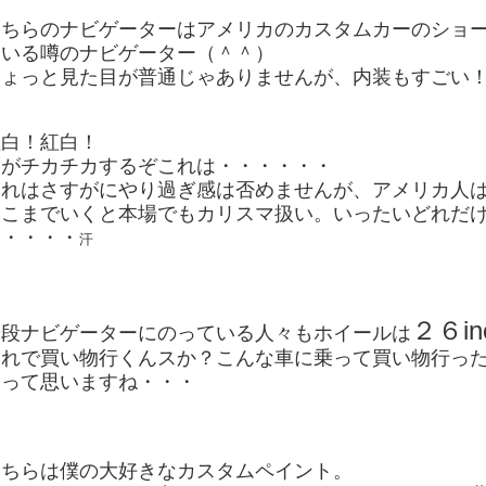
こちらのナビゲーターはアメリカのカスタムカーのショ
ている噂のナビゲーター（＾＾）
ちょっと見た目が普通じゃありませんが、内装もすごい
紅白！紅白！
目がチカチカするぞこれは・・・・・・
これはさすがにやり過ぎ感は否めませんが、アメリカ人
ここまでいくと本場でもカリスマ扱い。いったいどれだ
う・・・・
汗
２６in
普段ナビゲーターにのっている人々もホイールは
これで買い物行くんスか？こんな車に乗って買い物行っ
なって思いますね・・・
こちらは僕の大好きなカスタムペイント。