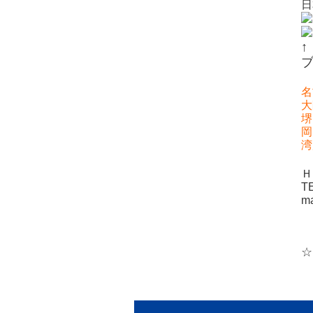
日
名
大
堺
岡
湾
Ｈ
T
m
近
四
☆