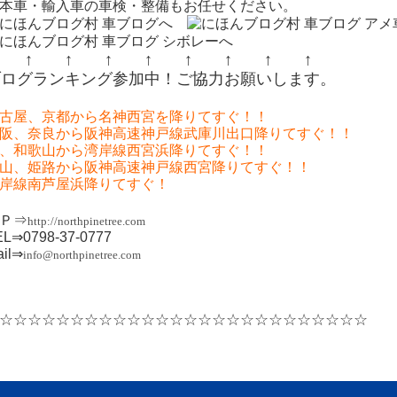
本車・輸入車の車検・整備もお任せください。
↑ ↑ ↑ ↑ ↑ ↑ ↑ ↑ ↑
ブログランキング参加中！ご協力お願いします。
古屋、京都から名神西宮を降りてすぐ！！
阪、奈良から阪神高速神戸線武庫川出口降りてすぐ！！
、和歌山から湾岸線西宮浜降りてすぐ！！
山、姫路から阪神高速神戸線西宮降りてすぐ！！
岸線南芦屋浜降りてすぐ！
Ｐ⇒
http://northpinetree.com
EL⇒0798-37-0777
ail⇒
info@northpinetree.com
畿/関西/兵庫/神戸/大阪/堺/芦屋/伊丹/尼崎/京都/奈良/和歌山/宝塚/箕面/岡山/
国/淡路/香川/愛媛/加古川/名古屋/愛知/
☆☆☆☆☆☆☆☆☆☆☆☆☆☆☆☆☆☆☆☆☆☆☆☆☆☆