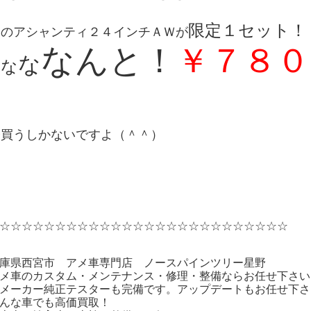
限定１セット！
あのアシャンティ２４インチＡＷが
なんと！
￥７８０
な
な
な
今買うしかないですよ（＾＾）
☆☆☆☆☆☆☆☆☆☆☆☆☆☆☆☆☆☆☆☆☆☆☆☆☆☆
畿/関西/兵庫/神戸/大阪/堺/芦屋/伊丹/尼崎/京都/奈良/和歌山/宝塚/箕面/岡山/
国/淡路/香川/愛媛/加古川/名古屋/愛知/
庫県西宮市 アメ車専門店 ノースパインツリー星野
メ車のカスタム・メンテナンス・修理・整備ならお任せ下さい
メーカー純正テスターも完備です。アップデートもお任せ下さ
んな車でも高価買取！