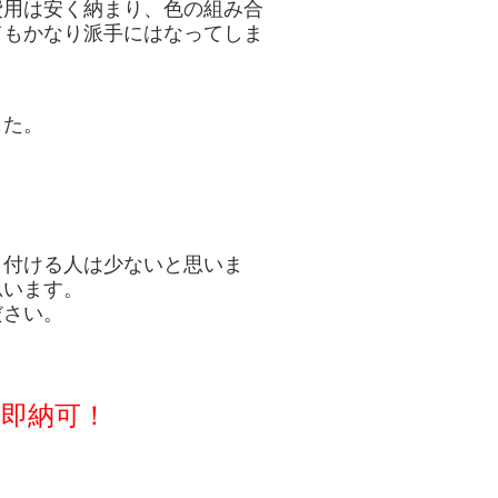
費用は安く納まり、色の組み合
てもかなり派手にはなってしま
した。
り付ける人は少ないと思いま
思います。
ださい。
！
即納可！