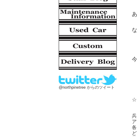
@northpinetree からのツイート
☆
近
四
兵
ア
各
ど