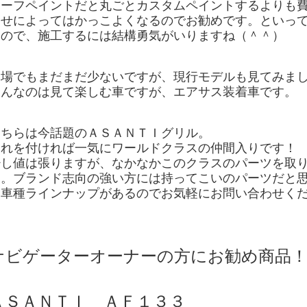
ハーフペイントだと丸ごとカスタムペイントするよりも
わせによってはかっこよくなるのでお勧めです。といっ
うので、施工するには結構勇気がいりますね（＾＾）
本場でもまだまだ少ないですが、現行モデルも見てみま
こんなのは見て楽しむ車ですが、エアサス装着車です。
こちらは今話題の
ＡＳＡＮＴＩグリル
。
これを付ければ一気にワールドクラスの仲間入りです！
少し値は張りますが、なかなかこのクラスのパーツを取
す。ブランド志向の強い方には持ってこいのパーツだと
各車種ラインナップがあるのでお気軽にお問い合わせく
ナビゲーターオーナーの方にお勧め商品
ＡＳＡＮＴＩ ＡＦ１３３