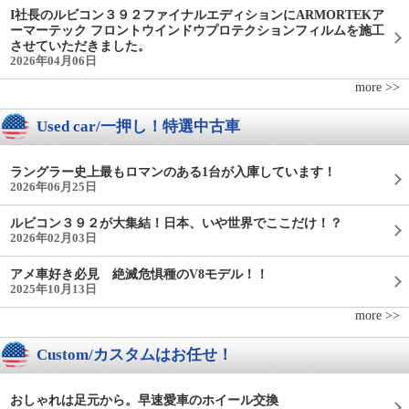
I社長のルビコン３９２ファイナルエディションにARMORTEKア
ーマーテック フロントウインドウプロテクションフィルムを施工
させていただきました。
2026年04月06日
more >>
Used car/一押し！特選中古車
ラングラー史上最もロマンのある1台が入庫しています！
2026年06月25日
ルビコン３９２が大集結！日本、いや世界でここだけ！？
2026年02月03日
アメ車好き必見 絶滅危惧種のV8モデル！！
2025年10月13日
more >>
Custom/カスタムはお任せ！
おしゃれは足元から。早速愛車のホイール交換