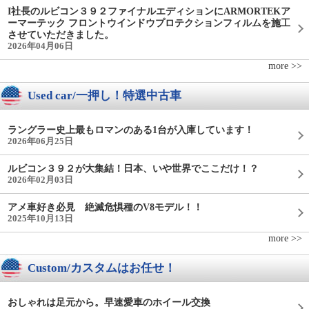
I社長のルビコン３９２ファイナルエディションにARMORTEKア
ーマーテック フロントウインドウプロテクションフィルムを施工
させていただきました。
2026年04月06日
more >>
Used car/一押し！特選中古車
ラングラー史上最もロマンのある1台が入庫しています！
2026年06月25日
ルビコン３９２が大集結！日本、いや世界でここだけ！？
2026年02月03日
アメ車好き必見 絶滅危惧種のV8モデル！！
2025年10月13日
more >>
Custom/カスタムはお任せ！
おしゃれは足元から。早速愛車のホイール交換