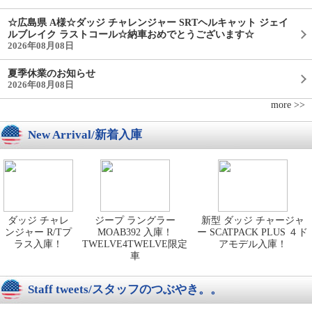
☆広島県 A様☆ダッジ チャレンジャー SRTヘルキャット ジェイ
ルブレイク ラストコール☆納車おめでとうございます☆
2026年08月08日
夏季休業のお知らせ
2026年08月08日
more >>
New Arrival/新着入庫
ダッジ チャレ
ジープ ラングラー
新型 ダッジ チャージャ
ンジャー R/Tプ
MOAB392 入庫！
ー SCATPACK PLUS ４ド
ラス入庫！
TWELVE4TWELVE限定
アモデル入庫！
車
Staff tweets/スタッフのつぶやき。。