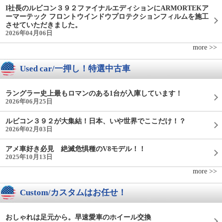
I社長のルビコン３９２ファイナルエディションにARMORTEKア
ーマーテック フロントウインドウプロテクションフィルムを施工
させていただきました。
2026年04月06日
more >>
Used car/一押し！特選中古車
ラングラー史上最もロマンのある1台が入庫しています！
2026年06月25日
ルビコン３９２が大集結！日本、いや世界でここだけ！？
2026年02月03日
アメ車好き必見 絶滅危惧種のV8モデル！！
2025年10月13日
more >>
Custom/カスタムはお任せ！
おしゃれは足元から。早速愛車のホイール交換