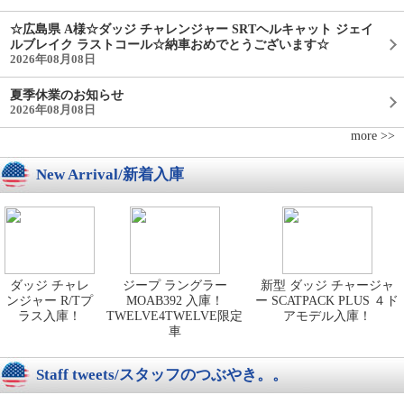
☆広島県 A様☆ダッジ チャレンジャー SRTヘルキャット ジェイ
ルブレイク ラストコール☆納車おめでとうございます☆
2026年08月08日
夏季休業のお知らせ
2026年08月08日
more >>
New Arrival/新着入庫
ダッジ チャレ
ジープ ラングラー
新型 ダッジ チャージャ
ンジャー R/Tプ
MOAB392 入庫！
ー SCATPACK PLUS ４ド
ラス入庫！
TWELVE4TWELVE限定
アモデル入庫！
車
Staff tweets/スタッフのつぶやき。。