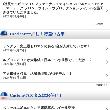
I社長のルビコン３９２ファイナルエディションにARMORTEKア
ーマーテック フロントウインドウプロテクションフィルムを施工
させていただきました。
2026年04月06日
more >>
Used car/一押し！特選中古車
ラングラー史上最もロマンのある1台が入庫しています！
2026年06月25日
ルビコン３９２が大集結！日本、いや世界でここだけ！？
2026年02月03日
アメ車好き必見 絶滅危惧種のV8モデル！！
2025年10月13日
more >>
Custom/カスタムはお任せ！
おしゃれは足元から。早速愛車のホイール交換