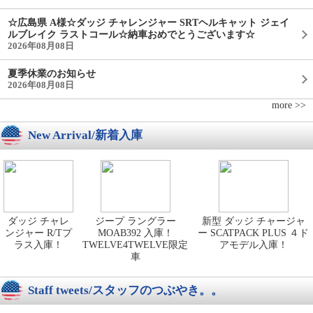
☆広島県 A様☆ダッジ チャレンジャー SRTヘルキャット ジェイ
ルブレイク ラストコール☆納車おめでとうございます☆
2026年08月08日
夏季休業のお知らせ
2026年08月08日
more >>
New Arrival/新着入庫
ダッジ チャレ
ジープ ラングラー
新型 ダッジ チャージャ
ンジャー R/Tプ
MOAB392 入庫！
ー SCATPACK PLUS ４ド
ラス入庫！
TWELVE4TWELVE限定
アモデル入庫！
車
Staff tweets/スタッフのつぶやき。。