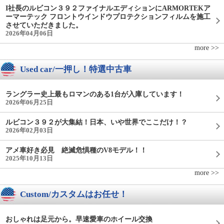
I社長のルビコン３９２ファイナルエディションにARMORTEKア
ーマーテック フロントウインドウプロテクションフィルムを施工
させていただきました。
2026年04月06日
more >>
Used car/一押し！特選中古車
ラングラー史上最もロマンのある1台が入庫しています！
2026年06月25日
ルビコン３９２が大集結！日本、いや世界でここだけ！？
2026年02月03日
アメ車好き必見 絶滅危惧種のV8モデル！！
2025年10月13日
more >>
Custom/カスタムはお任せ！
おしゃれは足元から。早速愛車のホイール交換