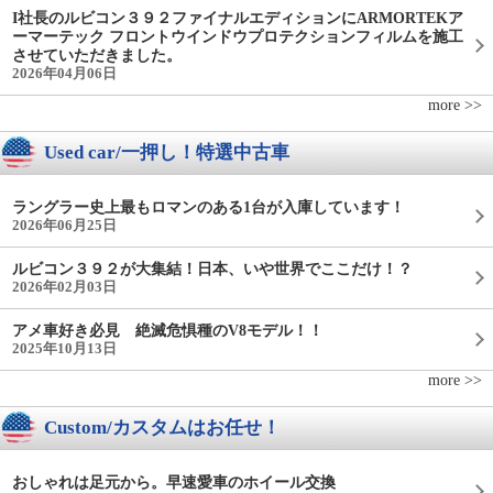
I社長のルビコン３９２ファイナルエディションにARMORTEKア
ーマーテック フロントウインドウプロテクションフィルムを施工
させていただきました。
2026年04月06日
more >>
Used car/一押し！特選中古車
ラングラー史上最もロマンのある1台が入庫しています！
2026年06月25日
ルビコン３９２が大集結！日本、いや世界でここだけ！？
2026年02月03日
アメ車好き必見 絶滅危惧種のV8モデル！！
2025年10月13日
more >>
Custom/カスタムはお任せ！
おしゃれは足元から。早速愛車のホイール交換