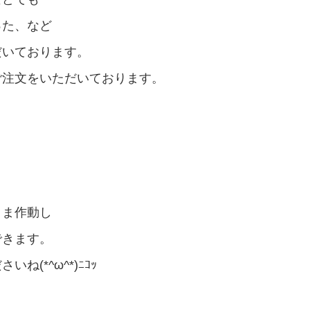
った、など
だいております。
ご注文をいただいております。
まま作動し
できます。
(*^ω^*)ﾆｺｯ