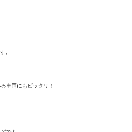
です。
いる車両にもピッタリ！
などでも