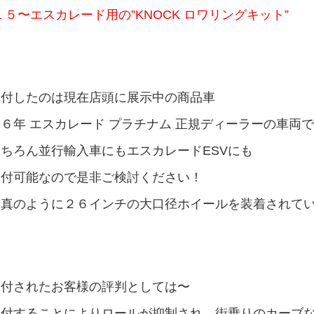
１５〜エスカレード用の”KNOCK ロワリングキット”
取付したのは現在店頭に展示中の商品車
６年 エスカレード プラチナム 正規ディーラーの車両
もちろん並行輸入車にもエスカレードESVにも
取付可能なので是非ご検討ください！
写真のように２６インチの大口径ホイールを装着されて
取付されたお客様の評判としては〜
取付することによりロールが抑制され、街乗りのカーブ