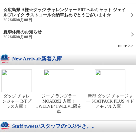
☆広島県 A様☆ダッジ チャレンジャー SRTヘルキャット ジェイ
ルブレイク ラストコール☆納車おめでとうございます☆
2026年08月08日
夏季休業のお知らせ
2026年08月08日
more >>
New Arrival/新着入庫
ダッジ チャレ
ジープ ラングラー
新型 ダッジ チャージャ
ンジャー R/Tプ
MOAB392 入庫！
ー SCATPACK PLUS ４ド
ラス入庫！
TWELVE4TWELVE限定
アモデル入庫！
車
Staff tweets/スタッフのつぶやき。。