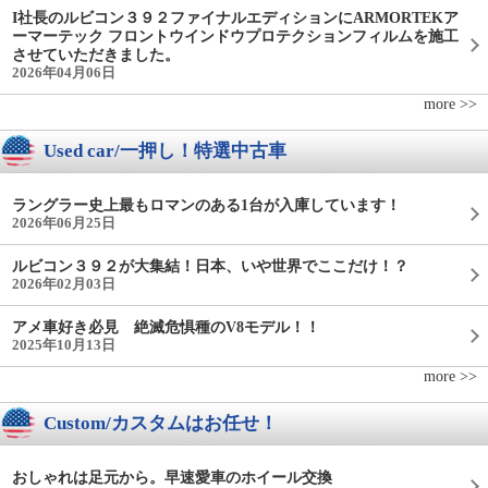
I社長のルビコン３９２ファイナルエディションにARMORTEKア
ーマーテック フロントウインドウプロテクションフィルムを施工
させていただきました。
2026年04月06日
more >>
Used car/一押し！特選中古車
ラングラー史上最もロマンのある1台が入庫しています！
2026年06月25日
ルビコン３９２が大集結！日本、いや世界でここだけ！？
2026年02月03日
アメ車好き必見 絶滅危惧種のV8モデル！！
2025年10月13日
more >>
Custom/カスタムはお任せ！
おしゃれは足元から。早速愛車のホイール交換