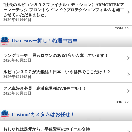
I社長のルビコン３９２ファイナルエディションにARMORTEKア
ーマーテック フロントウインドウプロテクションフィルムを施工
させていただきました。
2026年04月06日
more >>
Used car/一押し！特選中古車
ラングラー史上最もロマンのある1台が入庫しています！
2026年06月25日
ルビコン３９２が大集結！日本、いや世界でここだけ！？
2026年02月03日
アメ車好き必見 絶滅危惧種のV8モデル！！
2025年10月13日
more >>
Custom/カスタムはお任せ！
おしゃれは足元から。早速愛車のホイール交換